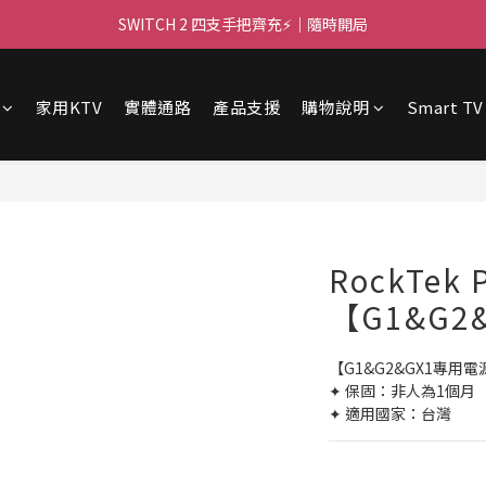
🌌 高亮大畫面 🏃 ｜PJ400 投影機等你！
SWITCH 2 四支手把齊充⚡｜隨時開局
🌌 高亮大畫面 🏃 ｜PJ400 投影機等你！
家用KTV
實體通路
產品支援
購物說明
Smart TV
RockTek
【G1&G2
【G1&G2&GX1專用
✦ 保固：非人為1個月 
✦ 適用國家：台灣