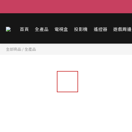
首頁
全產品
電視盒
投影機
遙控器
遊戲周邊
全部商品
/
全產品