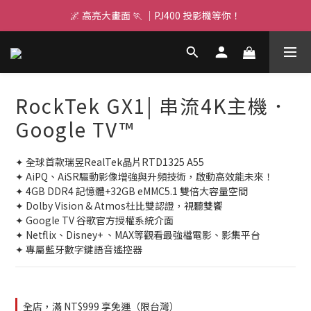
🌌 高亮大畫面 🏃 ｜PJ400 投影機等你！
🌌 高亮大畫面 🏃 ｜PJ400 投影機等你！
Realtek 晶片AI 運算 👩🏻‍💻 GX1啟動高效能
SWITCH 2 四支手把齊充⚡｜隨時開局
RockTek GX1| 串流4K主機．
🌌 高亮大畫面 🏃 ｜PJ400 投影機等你！
Google TV™
✦ 全球首款瑞昱RealTek晶片RTD1325 A55
✦ AiPQ、AiSR驅動影像增強與升頻技術，啟動高效能未來！
✦ 4GB DDR4 記憶體+32GB eMMC5.1 雙倍大容量空間
✦ Dolby Vision & Atmos杜比雙認證，視聽雙饗
✦ Google TV 谷歌官方授權系統介面
✦ Netflix、Disney+ 、MAX等觀看最強檔電影、影集​平台
✦ 專屬藍牙數字鍵語音遙控器
全店，滿 NT$999 享免運（限台灣）