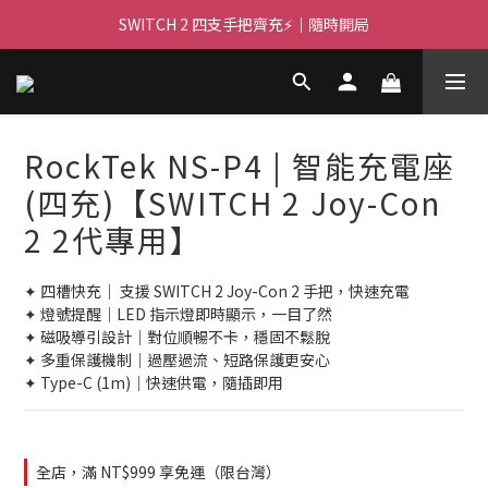
🌌 高亮大畫面 🏃 ｜PJ400 投影機等你！
SWITCH 2 四支手把齊充⚡｜隨時開局
🌌 高亮大畫面 🏃 ｜PJ400 投影機等你！
RockTek NS-P4 | 智能充電座
(四充)【SWITCH 2 Joy-Con
2 2代專用】
✦ 四槽快充｜ 支援 SWITCH 2 Joy-Con 2 手把，快速充電
✦ 燈號提醒｜LED 指示燈即時顯示，一目了然
✦ 磁吸導引設計｜對位順暢不卡，穩固不鬆脫
✦ 多重保護機制｜過壓過流、短路保護更安心
✦ Type-C (1m)｜快速供電，隨插即用
全店，滿 NT$999 享免運（限台灣）