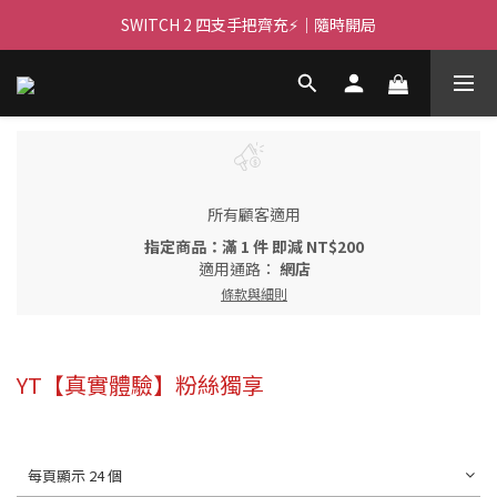
🌌 高亮大畫面 🏃 ｜PJ400 投影機等你！
SWITCH 2 四支手把齊充⚡｜隨時開局
🌌 高亮大畫面 🏃 ｜PJ400 投影機等你！
所有顧客適用
指定商品：滿 1 件 即減 NT$200
適用通路：
網店
條款與細則
YT【真實體驗】粉絲獨享
每頁顯示 24 個