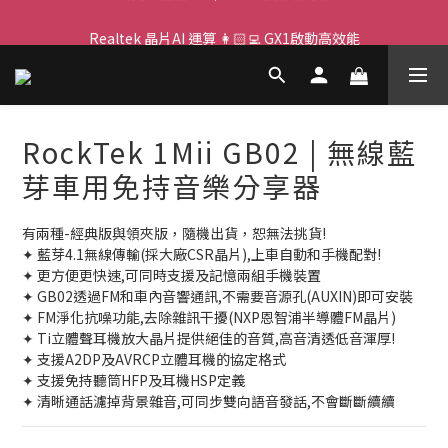
Realtek 晶片AI 運算 👩🏻‍💻 GX1啟動高效能
🌌 高亮大畫面 🏃 ｜PJ400 投影機等你！
SWITCH 2 四支手把齊充⚡｜隨時開局
🌌 高亮大畫面 🏃 ｜PJ400 投影機等你！
RockTek 1Mii GB02 | 無線藍
芽車用免持音樂分享器
有兩種-經典版與領夾版，隨機出貨，恕無法挑貨!
✦ 藍芽4.1無線傳輸(採大廠CSR晶片),上車自動和手機配對! 
✦ 更方便更快速,可同時支援及記憶兩組手機裝置
✦ GB02透過FM和車內音響通訊,不需要音源孔(AUXIN)即可安裝 
✦ FM淨化抗噪功能,去除雜訊干擾(NXP恩智浦半導體FM晶片) 
✦ Ti立體聲耳機放大晶片提供絕佳的音質,高音清透低音渾厚! 
✦ 支援A2DP及AVRCP立體耳機的協定格式
✦ 支援免持聽筒HFP及耳機HSP定義 
✦ 清晰通話濾掉背景雜音,可同步雙向語音發話,不會斷斷續續