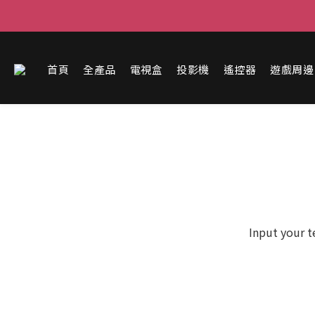
首頁
全產品
電視盒
投影機
遙控器
遊戲周邊
Input your t