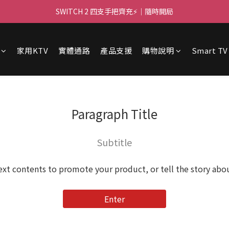
🌌 高亮大畫面 🏃 ｜PJ400 投影機等你！
SWITCH 2 四支手把齊充⚡｜隨時開局
🌌 高亮大畫面 🏃 ｜PJ400 投影機等你！
家用KTV
實體通路
產品支援
購物說明
Smart TV
Paragraph Title
Subtitle
ext contents to promote your product, or tell the story abo
Enter