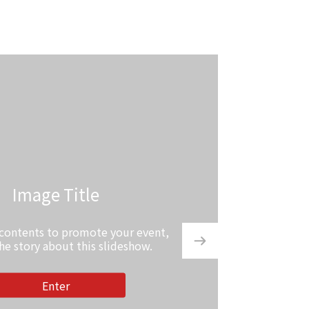
Image Title
 contents to promote your event,
the story about this slideshow.
Enter