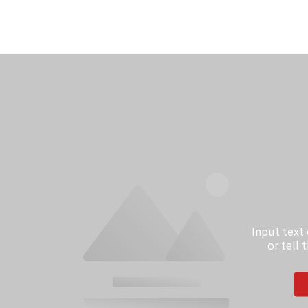
Input text
or tell 