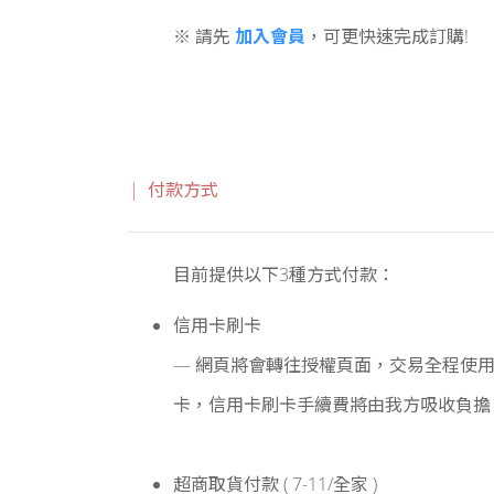
加入會員
※ 請先
，可更快速完成訂購!
| 付款方式
目前提供以下3種方式付款：
信用卡刷卡
— 網頁將會轉往授權頁面，交易全程使用安全
卡，信用卡刷卡手續費將由我方吸收負擔
超商取貨付款 ( 7-11/全家 )