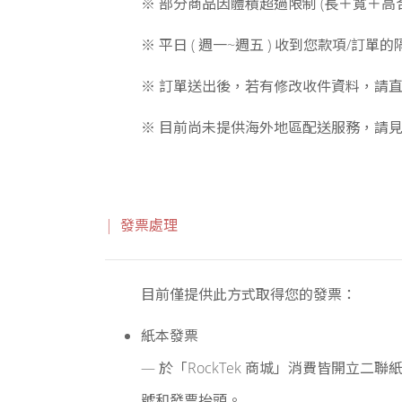
※ 部分商品因體積超過限制 (長＋寬＋高
※ 平日 ( 週一~週五 ) 收到您款項/
※ 訂單送出後，若有修改收件資料，請直接與我
※ 目前尚未提供海外地區配送服務，請見
| 發票處理
目前僅提供此方式取得您的發票：
紙本發票
— 於「RockTek 商城」消費皆開
號和發票抬頭。