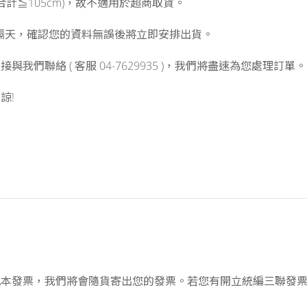
合計≦105cm)，故不適用於超商取貨。
訂單的隔天，確認您的資料無誤後將立即安排出貨。
們聯絡 ( 客服 04-7629935 )，我們將盡速為您處理訂單。
諒!
立二聯紙本發票，我們將會隨貨寄出您的發票。若您有開立統編三聯