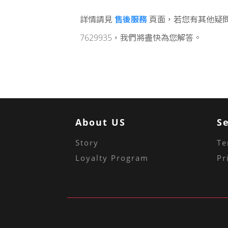
售後服務
詳情請見
頁面，若您有其他疑問
7629935，我們將盡快為您解答。
About US
S
Story
Te
Loyalty Program
Pr