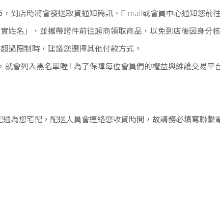
門市，到店時將會發送取貨通知簡訊、E-mail或會員中心通知您前
真實姓名」，並攜帶證件前往超商領取商品，以免到店後因身分
若超過限制時，建議您選擇其他付款方式。
貨未取，就會列入黑名單喔 ! 為了保障每位會員們的權益與維護交
宅配通為您宅配，配送人員會連絡您收貨時間，故請務必填寫聯繫