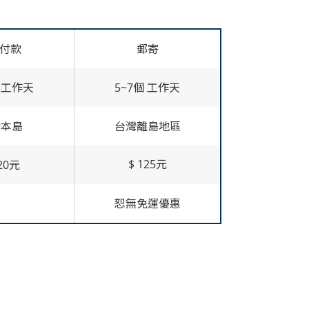
到付款
郵寄
個 工作天
5~7個 工作天
灣本島
台灣離島地區
$ 125元
120元
恕無免運優惠