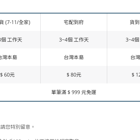
 (7-11/全家)
宅配到府
貨
3個 工作天
3~4個 工作天
3~4
台灣本島
台灣本島
台
$ 60元
$ 80元
$ 
單筆滿 $ 999 元免運
，請您特別留意。