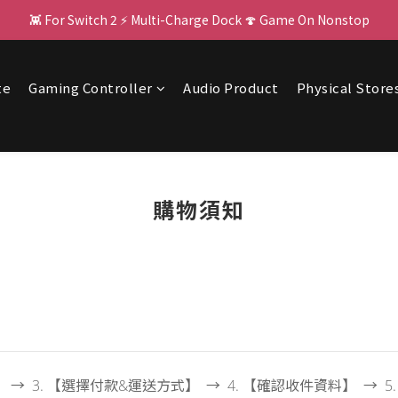
👾 For Switch 2 ⚡ Multi-Charge Dock 🍄 Game On Nonstop
🌌 PJ400: Your Big Screen Upgrade! 🏃 
🌌 PJ400: Your Big Screen Upgrade! 🏃 
te
Gaming Controller
Audio Product
Physical Store
購物須知
】 → 3. 【選擇付款&運送方式】 → 4. 【確認收件資料】 → 5