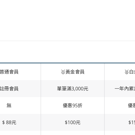
普通會員
🥇黃金會員
🥈
註冊會員
單筆滿3,000元
一年內累計
無
優惠95折
優
$ 88元
$100元
$1