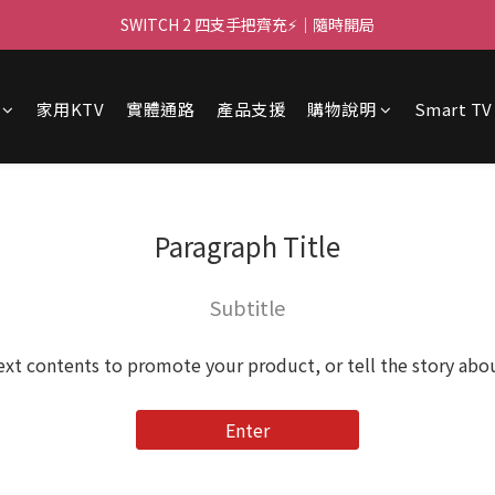
🌌 高亮大畫面 🏃 ｜PJ400 投影機等你！
SWITCH 2 四支手把齊充⚡｜隨時開局
🌌 高亮大畫面 🏃 ｜PJ400 投影機等你！
家用KTV
實體通路
產品支援
購物說明
Smart TV
Paragraph Title
Subtitle
ext contents to promote your product, or tell the story abo
Enter