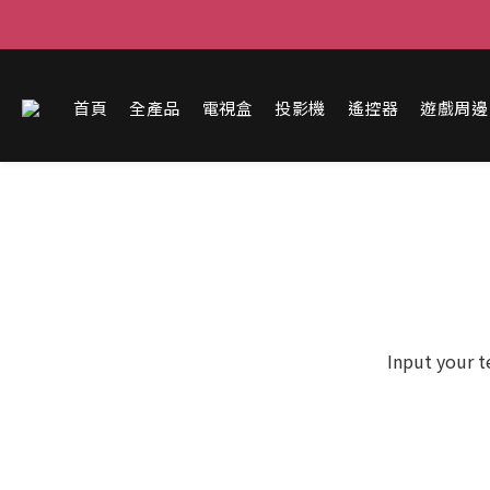
首頁
全產品
電視盒
投影機
遙控器
遊戲周邊
Input your t