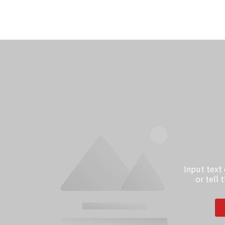
Input text
or tell 