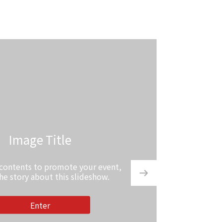
Image Title
 contents to promote your event,
the story about this slideshow.
Enter